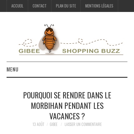
ACCUEIL
CONTACT
PLAN DU SITE
MENTIONS LÉGALES
MENU
VIE PRATIQUE
POURQUOI SE RENDRE DANS LE
LOISIRS
MORBIHAN PENDANT LES
VACANCES ?
SHOPPING
13 AOÛT
GIBEE
LAISSER UN COMMENTAIRE
MAISON